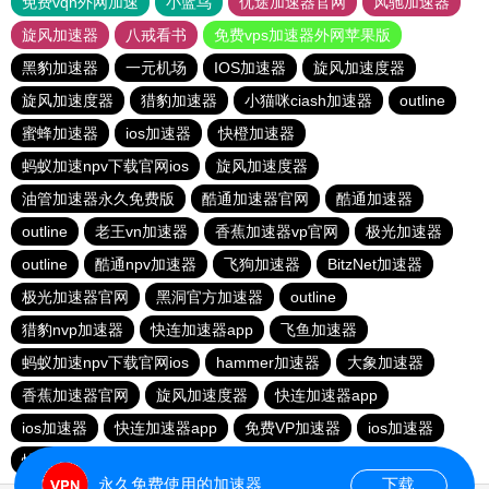
免费vqn外网加速
小蓝鸟
优途加速器官网
风驰加速器
旋风加速器
八戒看书
免费vps加速器外网苹果版
黑豹加速器
一元机场
IOS加速器
旋风加速度器
旋风加速度器
猎豹加速器
小猫咪ciash加速器
outline
蜜蜂加速器
ios加速器
快橙加速器
蚂蚁加速npv下载官网ios
旋风加速度器
油管加速器永久免费版
酷通加速器官网
酷通加速器
outline
老王vn加速器
香蕉加速器vp官网
极光加速器
outline
酷通npv加速器
飞狗加速器
BitzNet加速器
极光加速器官网
黑洞官方加速器
outline
猎豹nvp加速器
快连加速器app
飞鱼加速器
蚂蚁加速npv下载官网ios
hammer加速器
大象加速器
香蕉加速器官网
旋风加速度器
快连加速器app
ios加速器
快连加速器app
免费VP加速器
ios加速器
快连加速器app
雷霆加器速
永久免费使用的加速器
下载