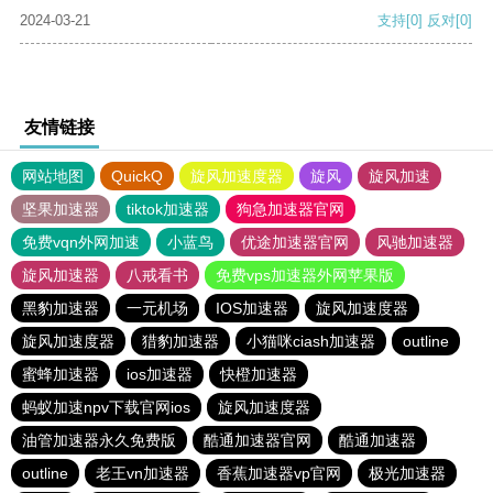
2024-03-21
支持
[0]
反对
[0]
友情链接
网站地图
QuickQ
旋风加速度器
旋风
旋风加速
坚果加速器
tiktok加速器
狗急加速器官网
免费vqn外网加速
小蓝鸟
优途加速器官网
风驰加速器
旋风加速器
八戒看书
免费vps加速器外网苹果版
黑豹加速器
一元机场
IOS加速器
旋风加速度器
旋风加速度器
猎豹加速器
小猫咪ciash加速器
outline
蜜蜂加速器
ios加速器
快橙加速器
蚂蚁加速npv下载官网ios
旋风加速度器
油管加速器永久免费版
酷通加速器官网
酷通加速器
outline
老王vn加速器
香蕉加速器vp官网
极光加速器