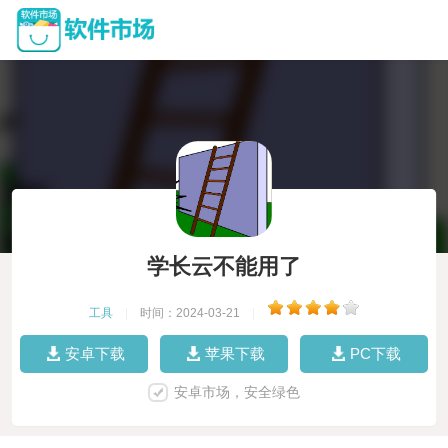
学长云不能用了
工具
|
时间：2024-03-21
|
安卓下载
苹果下载
PC下载
安卓市场，安全绿色