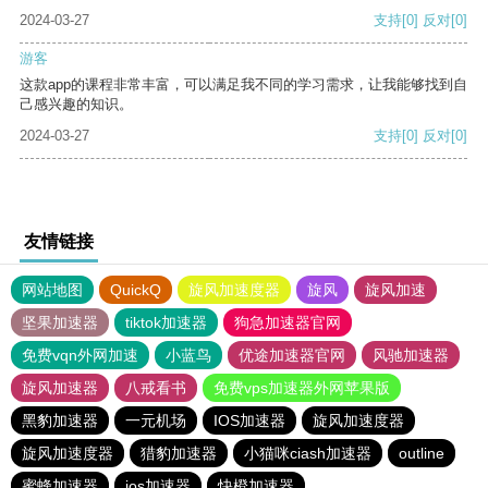
2024-03-27
支持
[0]
反对
[0]
游客
这款app的课程非常丰富，可以满足我不同的学习需求，让我能够找到自
己感兴趣的知识。
2024-03-27
支持
[0]
反对
[0]
友情链接
网站地图
QuickQ
旋风加速度器
旋风
旋风加速
坚果加速器
tiktok加速器
狗急加速器官网
免费vqn外网加速
小蓝鸟
优途加速器官网
风驰加速器
旋风加速器
八戒看书
免费vps加速器外网苹果版
黑豹加速器
一元机场
IOS加速器
旋风加速度器
旋风加速度器
猎豹加速器
小猫咪ciash加速器
outline
蜜蜂加速器
ios加速器
快橙加速器