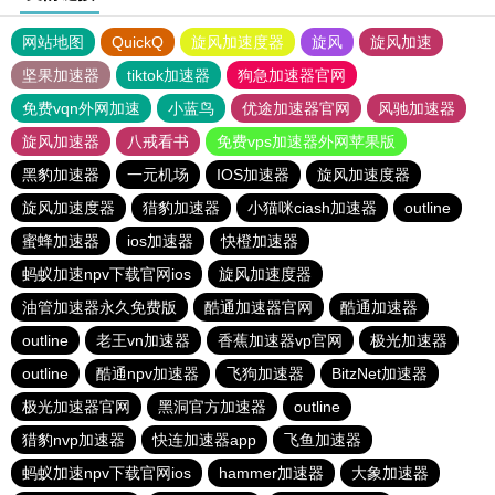
网站地图
QuickQ
旋风加速度器
旋风
旋风加速
坚果加速器
tiktok加速器
狗急加速器官网
免费vqn外网加速
小蓝鸟
优途加速器官网
风驰加速器
旋风加速器
八戒看书
免费vps加速器外网苹果版
黑豹加速器
一元机场
IOS加速器
旋风加速度器
旋风加速度器
猎豹加速器
小猫咪ciash加速器
outline
蜜蜂加速器
ios加速器
快橙加速器
蚂蚁加速npv下载官网ios
旋风加速度器
油管加速器永久免费版
酷通加速器官网
酷通加速器
outline
老王vn加速器
香蕉加速器vp官网
极光加速器
outline
酷通npv加速器
飞狗加速器
BitzNet加速器
极光加速器官网
黑洞官方加速器
outline
猎豹nvp加速器
快连加速器app
飞鱼加速器
蚂蚁加速npv下载官网ios
hammer加速器
大象加速器