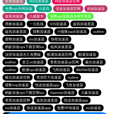
坚果加速器
tiktok加速器
狗急加速器官网
免费vqn外网加速
小蓝鸟
优途加速器官网
风驰加速器
旋风加速器
八戒看书
免费vps加速器外网苹果版
黑豹加速器
一元机场
IOS加速器
旋风加速度器
旋风加速度器
猎豹加速器
小猫咪ciash加速器
outline
蜜蜂加速器
ios加速器
快橙加速器
蚂蚁加速npv下载官网ios
旋风加速度器
油管加速器永久免费版
酷通加速器官网
酷通加速器
outline
老王vn加速器
香蕉加速器vp官网
极光加速器
outline
酷通npv加速器
飞狗加速器
BitzNet加速器
极光加速器官网
黑洞官方加速器
outline
猎豹nvp加速器
快连加速器app
飞鱼加速器
蚂蚁加速npv下载官网ios
hammer加速器
大象加速器
香蕉加速器官网
旋风加速度器
快连加速器app
ios加速器
快连加速器app
免费VP加速器
ios加速器