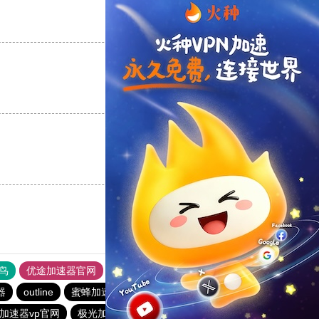
支持
[0]
反对
[0]
支持
[0]
反对
[0]
支持
[0]
反对
[0]
鸟
优途加速器官网
风驰加速器
旋风加速器
八戒看书
器
outline
蜜蜂加速器
ios加速器
快橙加速器
加速器vp官网
极光加速器
outline
酷通npv加速器