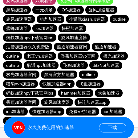
旋风加速器
八戒看书
免费vps加速器外网苹果版
黑豹加速器
一元机场
IOS加速器
旋风加速度器
旋风加速度器
猎豹加速器
小猫咪ciash加速器
outline
蜜蜂加速器
ios加速器
快橙加速器
蚂蚁加速npv下载官网ios
旋风加速度器
油管加速器永久免费版
酷通加速器官网
酷通加速器
outline
老王vn加速器
香蕉加速器vp官网
极光加速器
outline
酷通npv加速器
飞狗加速器
BitzNet加速器
极光加速器官网
黑洞官方加速器
outline
猎豹nvp加速器
快连加速器app
飞鱼加速器
蚂蚁加速npv下载官网ios
hammer加速器
大象加速器
香蕉加速器官网
旋风加速度器
快连加速器app
ios加速器
快连加速器app
免费VP加速器
ios加速器
快连加速器app
雷霆加器速
永久免费使用的加速器
下载