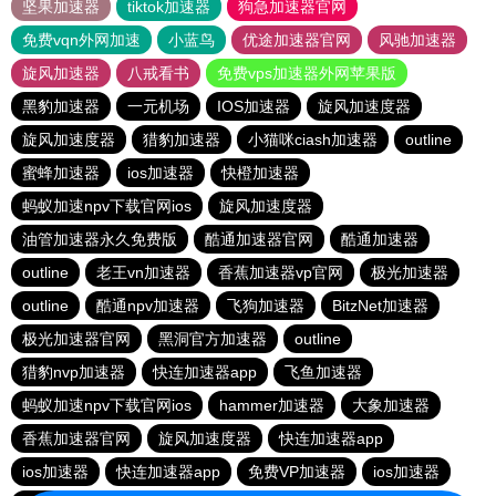
坚果加速器
tiktok加速器
狗急加速器官网
免费vqn外网加速
小蓝鸟
优途加速器官网
风驰加速器
旋风加速器
八戒看书
免费vps加速器外网苹果版
黑豹加速器
一元机场
IOS加速器
旋风加速度器
旋风加速度器
猎豹加速器
小猫咪ciash加速器
outline
蜜蜂加速器
ios加速器
快橙加速器
蚂蚁加速npv下载官网ios
旋风加速度器
油管加速器永久免费版
酷通加速器官网
酷通加速器
outline
老王vn加速器
香蕉加速器vp官网
极光加速器
outline
酷通npv加速器
飞狗加速器
BitzNet加速器
极光加速器官网
黑洞官方加速器
outline
猎豹nvp加速器
快连加速器app
飞鱼加速器
蚂蚁加速npv下载官网ios
hammer加速器
大象加速器
香蕉加速器官网
旋风加速度器
快连加速器app
ios加速器
快连加速器app
免费VP加速器
ios加速器