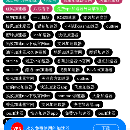
免费vqn外网加速
小蓝鸟
优途加速器官网
风驰加速器
旋风加速器
八戒看书
免费vps加速器外网苹果版
黑豹加速器
一元机场
IOS加速器
旋风加速度器
旋风加速度器
猎豹加速器
小猫咪ciash加速器
outline
蜜蜂加速器
ios加速器
快橙加速器
蚂蚁加速npv下载官网ios
旋风加速度器
油管加速器永久免费版
酷通加速器官网
酷通加速器
outline
老王vn加速器
香蕉加速器vp官网
极光加速器
outline
酷通npv加速器
飞狗加速器
BitzNet加速器
极光加速器官网
黑洞官方加速器
outline
猎豹nvp加速器
快连加速器app
飞鱼加速器
蚂蚁加速npv下载官网ios
hammer加速器
大象加速器
香蕉加速器官网
旋风加速度器
快连加速器app
ios加速器
快连加速器app
免费VP加速器
ios加速器
快连加速器app
雷霆加器速
永久免费使用的加速器
下载