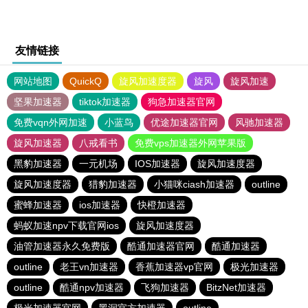
友情链接
网站地图
QuickQ
旋风加速度器
旋风
旋风加速
坚果加速器
tiktok加速器
狗急加速器官网
免费vqn外网加速
小蓝鸟
优途加速器官网
风驰加速器
旋风加速器
八戒看书
免费vps加速器外网苹果版
黑豹加速器
一元机场
IOS加速器
旋风加速度器
旋风加速度器
猎豹加速器
小猫咪ciash加速器
outline
蜜蜂加速器
ios加速器
快橙加速器
蚂蚁加速npv下载官网ios
旋风加速度器
油管加速器永久免费版
酷通加速器官网
酷通加速器
outline
老王vn加速器
香蕉加速器vp官网
极光加速器
outline
酷通npv加速器
飞狗加速器
BitzNet加速器