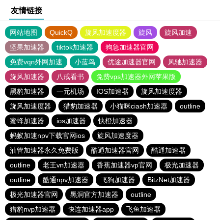
友情链接
网站地图
QuickQ
旋风加速度器
旋风
旋风加速
坚果加速器
tiktok加速器
狗急加速器官网
免费vqn外网加速
小蓝鸟
优途加速器官网
风驰加速器
旋风加速器
八戒看书
免费vps加速器外网苹果版
黑豹加速器
一元机场
IOS加速器
旋风加速度器
旋风加速度器
猎豹加速器
小猫咪ciash加速器
outline
蜜蜂加速器
ios加速器
快橙加速器
蚂蚁加速npv下载官网ios
旋风加速度器
油管加速器永久免费版
酷通加速器官网
酷通加速器
outline
老王vn加速器
香蕉加速器vp官网
极光加速器
outline
酷通npv加速器
飞狗加速器
BitzNet加速器
极光加速器官网
黑洞官方加速器
outline
猎豹nvp加速器
快连加速器app
飞鱼加速器