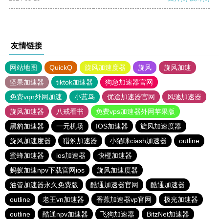
友情链接
网站地图
QuickQ
旋风加速度器
旋风
旋风加速
坚果加速器
tiktok加速器
狗急加速器官网
免费vqn外网加速
小蓝鸟
优途加速器官网
风驰加速器
旋风加速器
八戒看书
免费vps加速器外网苹果版
黑豹加速器
一元机场
IOS加速器
旋风加速度器
旋风加速度器
猎豹加速器
小猫咪ciash加速器
outline
蜜蜂加速器
ios加速器
快橙加速器
蚂蚁加速npv下载官网ios
旋风加速度器
油管加速器永久免费版
酷通加速器官网
酷通加速器
outline
老王vn加速器
香蕉加速器vp官网
极光加速器
outline
酷通npv加速器
飞狗加速器
BitzNet加速器