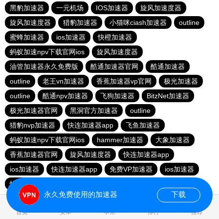
黑豹加速器
一元机场
IOS加速器
旋风加速度器
旋风加速度器
猎豹加速器
小猫咪ciash加速器
outline
蜜蜂加速器
ios加速器
快橙加速器
蚂蚁加速npv下载官网ios
旋风加速度器
油管加速器永久免费版
酷通加速器官网
酷通加速器
outline
老王vn加速器
香蕉加速器vp官网
极光加速器
outline
酷通npv加速器
飞狗加速器
BitzNet加速器
极光加速器官网
黑洞官方加速器
outline
猎豹nvp加速器
快连加速器app
飞鱼加速器
蚂蚁加速npv下载官网ios
hammer加速器
大象加速器
香蕉加速器官网
旋风加速度器
快连加速器app
ios加速器
快连加速器app
免费VP加速器
ios加速器
快连加速器app
雷霆加器速
永久免费使用的加速器
下载
0.034620s
首页
安卓
苹果
排行
推荐