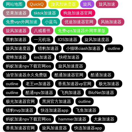
网站地图
QuickQ
旋风加速度器
旋风
旋风加速
坚果加速器
tiktok加速器
狗急加速器官网
免费vqn外网加速
小蓝鸟
优途加速器官网
风驰加速器
旋风加速器
八戒看书
免费vps加速器外网苹果版
黑豹加速器
一元机场
IOS加速器
旋风加速度器
旋风加速度器
猎豹加速器
小猫咪ciash加速器
outline
蜜蜂加速器
ios加速器
快橙加速器
蚂蚁加速npv下载官网ios
旋风加速度器
油管加速器永久免费版
酷通加速器官网
酷通加速器
outline
老王vn加速器
香蕉加速器vp官网
极光加速器
outline
酷通npv加速器
飞狗加速器
BitzNet加速器
极光加速器官网
黑洞官方加速器
outline
猎豹nvp加速器
快连加速器app
飞鱼加速器
蚂蚁加速npv下载官网ios
hammer加速器
大象加速器
香蕉加速器官网
旋风加速度器
快连加速器app