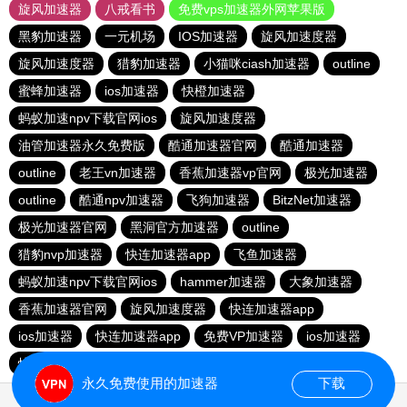
旋风加速器
八戒看书
免费vps加速器外网苹果版
黑豹加速器
一元机场
IOS加速器
旋风加速度器
旋风加速度器
猎豹加速器
小猫咪ciash加速器
outline
蜜蜂加速器
ios加速器
快橙加速器
蚂蚁加速npv下载官网ios
旋风加速度器
油管加速器永久免费版
酷通加速器官网
酷通加速器
outline
老王vn加速器
香蕉加速器vp官网
极光加速器
outline
酷通npv加速器
飞狗加速器
BitzNet加速器
极光加速器官网
黑洞官方加速器
outline
猎豹nvp加速器
快连加速器app
飞鱼加速器
蚂蚁加速npv下载官网ios
hammer加速器
大象加速器
香蕉加速器官网
旋风加速度器
快连加速器app
ios加速器
快连加速器app
免费VP加速器
ios加速器
快连加速器app
雷霆加器速
永久免费使用的加速器
下载