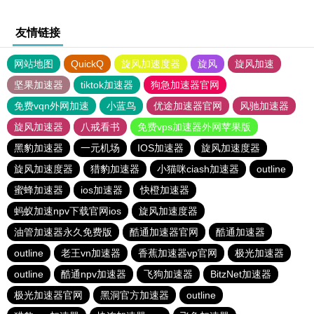
友情链接
网站地图
QuickQ
旋风加速度器
旋风
旋风加速
坚果加速器
tiktok加速器
狗急加速器官网
免费vqn外网加速
小蓝鸟
优途加速器官网
风驰加速器
旋风加速器
八戒看书
免费vps加速器外网苹果版
黑豹加速器
一元机场
IOS加速器
旋风加速度器
旋风加速度器
猎豹加速器
小猫咪ciash加速器
outline
蜜蜂加速器
ios加速器
快橙加速器
蚂蚁加速npv下载官网ios
旋风加速度器
油管加速器永久免费版
酷通加速器官网
酷通加速器
outline
老王vn加速器
香蕉加速器vp官网
极光加速器
outline
酷通npv加速器
飞狗加速器
BitzNet加速器
极光加速器官网
黑洞官方加速器
outline