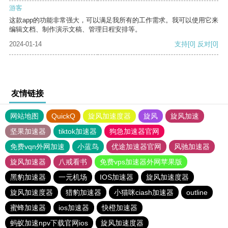
游客
这款app的功能非常强大，可以满足我所有的工作需求。我可以使用它来
编辑文档、制作演示文稿、管理日程安排等。
2024-01-14
支持
[0]
反对
[0]
友情链接
网站地图
QuickQ
旋风加速度器
旋风
旋风加速
坚果加速器
tiktok加速器
狗急加速器官网
免费vqn外网加速
小蓝鸟
优途加速器官网
风驰加速器
旋风加速器
八戒看书
免费vps加速器外网苹果版
黑豹加速器
一元机场
IOS加速器
旋风加速度器
旋风加速度器
猎豹加速器
小猫咪ciash加速器
outline
蜜蜂加速器
ios加速器
快橙加速器
蚂蚁加速npv下载官网ios
旋风加速度器